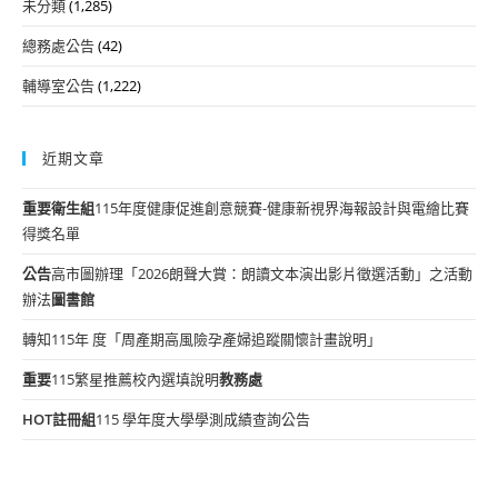
未分類
(1,285)
總務處公告
(42)
輔導室公告
(1,222)
近期文章
重要
衛生組
115年度健康促進創意競賽-健康新視界海報設計與電繪比賽
得獎名單
公告
高市圖辦理「2026朗聲大賞：朗讀文本演出影片徵選活動」之活動
辦法
圖書館
轉知115年 度「周產期高風險孕產婦追蹤關懷計畫說明」
重要
115繁星推薦校內選填說明
教務處
HOT
註冊組
115 學年度大學學測成績查詢公告