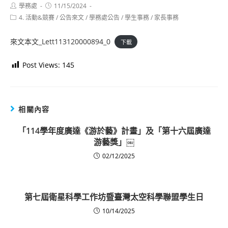
Post
Post
學務處
11/15/2024
author:
published:
Post
4. 活動&競賽
/
公告來文
/
學務處公告
/
學生事務
/
家長事務
category:
來文本文_Lett113120000894_0
下載
Post Views:
145
相關內容
「114學年度廣達《游於藝》計畫」及「第十六屆廣達
游藝獎」￼
02/12/2025
第七屆衛星科學工作坊暨臺灣太空科學聯盟學生日
10/14/2025