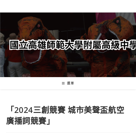
跳
轉
至
主
要
內
容
選單
「2024三創競賽 城市美聲盃航空
廣播詞競賽」