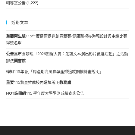
輔導室公告
(1,222)
近期文章
重要
衛生組
115年度健康促進創意競賽-健康新視界海報設計與電繪比賽
得獎名單
公告
高市圖辦理「2026朗聲大賞：朗讀文本演出影片徵選活動」之活動
辦法
圖書館
轉知115年 度「周產期高風險孕產婦追蹤關懷計畫說明」
重要
115繁星推薦校內選填說明
教務處
HOT
註冊組
115 學年度大學學測成績查詢公告