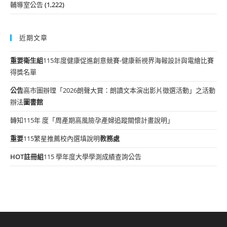
輔導室公告
(1,222)
近期文章
重要
衛生組
115年度健康促進創意競賽-健康新視界海報設計與電繪比賽
得獎名單
公告
高市圖辦理「2026朗聲大賞：朗讀文本演出影片徵選活動」之活動
辦法
圖書館
轉知115年 度「周產期高風險孕產婦追蹤關懷計畫說明」
重要
115繁星推薦校內選填說明
教務處
HOT
註冊組
115 學年度大學學測成績查詢公告