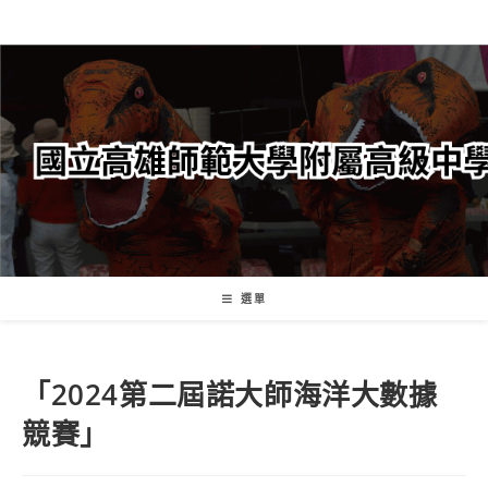
跳
轉
至
主
要
內
容
選單
「2024第二屆諾大師海洋大數據
競賽」