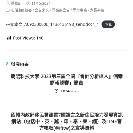
Post
Post
學務處
11/15/2024
author:
published:
Post
4. 活動&競賽
/
公告來文
/
學務處公告
/
學生事務
/
家長事務
category:
來文本文_A09030000E_1130136198_senddoc1_1
下載
Post Views:
140
相關內容
朝陽科技大學-2023第三屆全國『會計分析達人』個案
簡報競賽」簡章
03/24/2023
函轉內政部移民署建置7國語言之新住民培力發展資訊
網站（包括中、英、越、印、泰、柬、緬）及LINE官
方帳號(@ifitw)之宣導資料