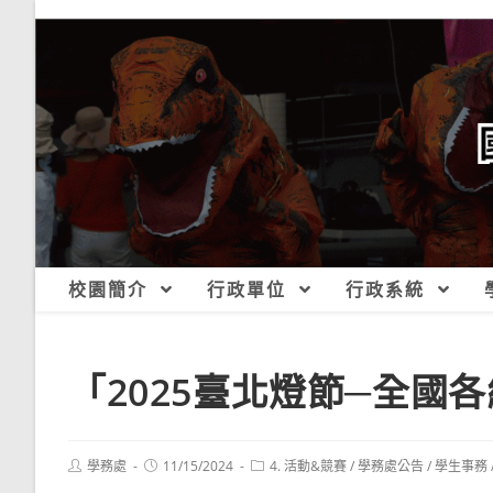
跳
轉
至
主
要
內
容
校園簡介
行政單位
行政系統
「2025臺北燈節─全國
Post
Post
Post
學務處
11/15/2024
4. 活動&競賽
/
學務處公告
/
學生事務
author:
published:
category: