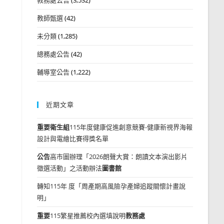
教師甄選
(42)
未分類
(1,285)
總務處公告
(42)
輔導室公告
(1,222)
近期文章
重要
衛生組
115年度健康促進創意競賽-健康新視界海報
設計與電繪比賽得獎名單
公告
高市圖辦理「2026朗聲大賞：朗讀文本演出影片
徵選活動」之活動辦法
圖書館
轉知115年 度「周產期高風險孕產婦追蹤關懷計畫說
明」
重要
115繁星推薦校內選填說明
教務處