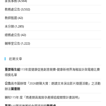
家長事務
(4,564)
教務處公告
(3,532)
教師甄選
(42)
未分類
(1,285)
總務處公告
(42)
輔導室公告
(1,222)
近期文章
重要
衛生組
115年度健康促進創意競賽-健康新視界海報設計與電繪比賽
得獎名單
公告
高市圖辦理「2026朗聲大賞：朗讀文本演出影片徵選活動」之活動
辦法
圖書館
轉知115年 度「周產期高風險孕產婦追蹤關懷計畫說明」
重要
115繁星推薦校內選填說明
教務處