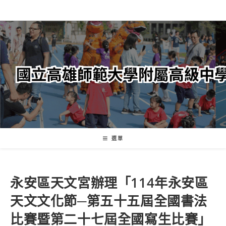
跳
轉
至
主
要
內
容
選單
永安區天文宮辦理「114年永安區
天文文化節─第五十五屆全國書法
比賽暨第二十七屆全國寫生比賽」