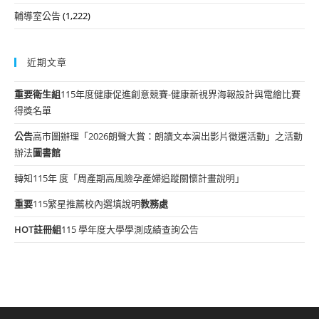
輔導室公告
(1,222)
近期文章
重要
衛生組
115年度健康促進創意競賽-健康新視界海報設計與電繪比賽
得獎名單
公告
高市圖辦理「2026朗聲大賞：朗讀文本演出影片徵選活動」之活動
辦法
圖書館
轉知115年 度「周產期高風險孕產婦追蹤關懷計畫說明」
重要
115繁星推薦校內選填說明
教務處
HOT
註冊組
115 學年度大學學測成績查詢公告