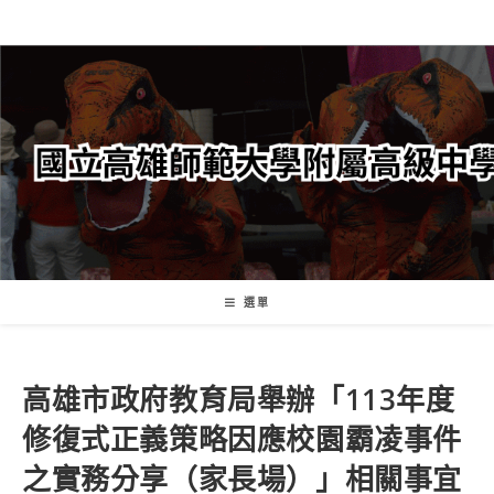
跳
轉
至
主
要
內
容
選單
高雄市政府教育局舉辦「113年度
修復式正義策略因應校園霸凌事件
之實務分享（家長場）」相關事宜