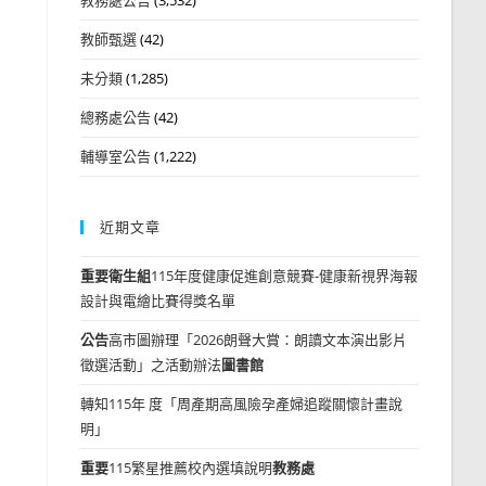
教師甄選
(42)
未分類
(1,285)
總務處公告
(42)
輔導室公告
(1,222)
近期文章
重要
衛生組
115年度健康促進創意競賽-健康新視界海報
設計與電繪比賽得獎名單
公告
高市圖辦理「2026朗聲大賞：朗讀文本演出影片
徵選活動」之活動辦法
圖書館
轉知115年 度「周產期高風險孕產婦追蹤關懷計畫說
明」
重要
115繁星推薦校內選填說明
教務處