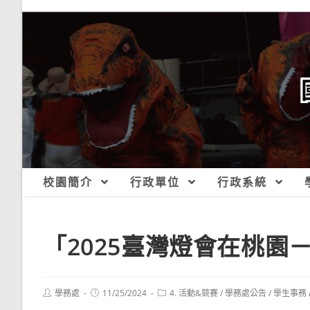
跳
轉
至
主
要
內
容
校園簡介
行政單位
行政系統
「2025臺灣燈會在桃園
Post
Post
Post
學務處
11/25/2024
4. 活動&競賽
/
學務處公告
/
學生事務
author:
published:
category: