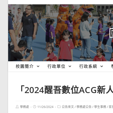
跳
轉
至
主
要
內
容
校園簡介
行政單位
行政系統
「2024醒吾數位ACG新
Post
Post
Post
學務處
11/26/2024
公告來文
/
學務處公告
/
學生事務
/
家
author:
published:
category: