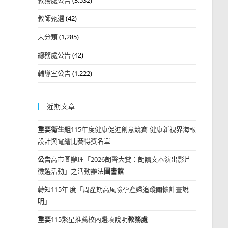
教師甄選
(42)
未分類
(1,285)
總務處公告
(42)
輔導室公告
(1,222)
近期文章
重要
衛生組
115年度健康促進創意競賽-健康新視界海報
設計與電繪比賽得獎名單
公告
高市圖辦理「2026朗聲大賞：朗讀文本演出影片
徵選活動」之活動辦法
圖書館
轉知115年 度「周產期高風險孕產婦追蹤關懷計畫說
明」
重要
115繁星推薦校內選填說明
教務處