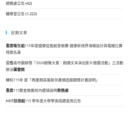
總務處公告
(42)
輔導室公告
(1,222)
近期文章
重要
衛生組
115年度健康促進創意競賽-健康新視界海報設計與電繪比賽
得獎名單
公告
高市圖辦理「2026朗聲大賞：朗讀文本演出影片徵選活動」之活動
辦法
圖書館
轉知115年 度「周產期高風險孕產婦追蹤關懷計畫說明」
重要
115繁星推薦校內選填說明
教務處
HOT
註冊組
115 學年度大學學測成績查詢公告