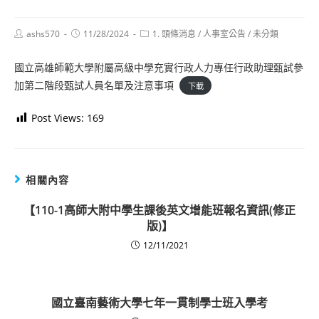
Post
Post
Post
ashs570
11/28/2024
1. 頭條消息
/
人事室公告
/
未分類
author:
published:
category:
國立高雄師範大學附屬高級中學充實行政人力專任行政助理甄試參
加第二階段甄試人員名單及注意事項
下載
Post Views:
169
相關內容
【110-1高師大附中學生課後英文增能班報名資訊(修正
版)】
12/11/2021
國立臺南藝術大學七年一貫制學士班入學考