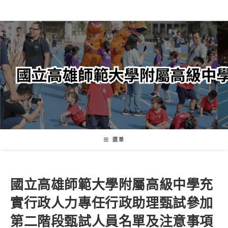
跳
轉
至
主
要
內
容
選單
國立高雄師範大學附屬高級中學充
實行政人力專任行政助理甄試參加
第二階段甄試人員名單及注意事項