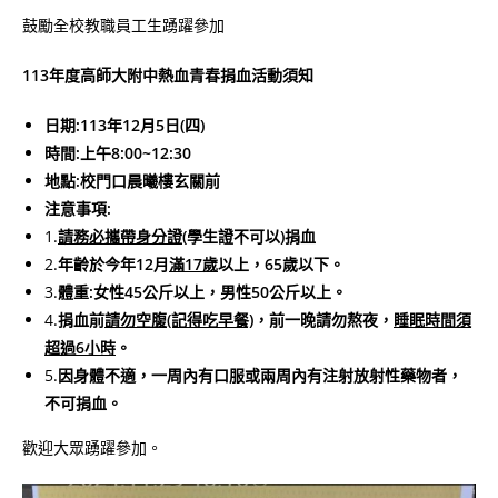
鼓勵全校教職員工生踴躍參加
113
年度高師大附中熱血青春捐血活動須知
日期:113年12月5日(四)
時間:上午8:00~12:30
地點:校門口晨曦樓玄關前
注意事項:
1.
請務必攜帶身分證
(學生證不可以)捐血
2.
年齡於今年12月
滿17歲
以上，65歲以下。
3.
體重:女性45公斤以上，男性50公斤以上。
4.
捐血前
請勿空腹(記得吃早餐)
，前一晚請勿熬夜，
睡眠時間須
超過6小時
。
5.
因身體不適，一周內有口服或兩周內有注射放射性藥物者，
不可捐血。
歡迎大眾踴躍參加。