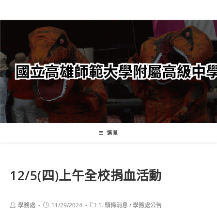
跳
轉
至
主
要
內
容
選單
12/5(四)上午全校捐血活動
Post
Post
Post
學務處
11/29/2024
1. 頭條消息
/
學務處公告
author:
published:
category: