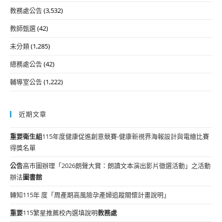
教務處公告
(3,532)
教師甄選
(42)
未分類
(1,285)
總務處公告
(42)
輔導室公告
(1,222)
近期文章
重要
衛生組
115年度健康促進創意競賽-健康新視界海報設計與電繪比賽
得獎名單
公告
高市圖辦理「2026朗聲大賞：朗讀文本演出影片徵選活動」之活動
辦法
圖書館
轉知115年 度「周產期高風險孕產婦追蹤關懷計畫說明」
重要
115繁星推薦校內選填說明
教務處