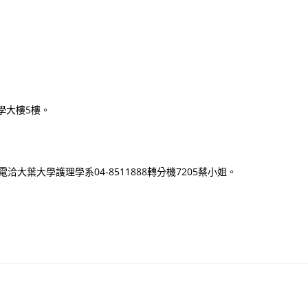
產學大樓5樓。
CD7；或電洽大葉大學護理學系04-8511888轉分機7205蔡小姐。