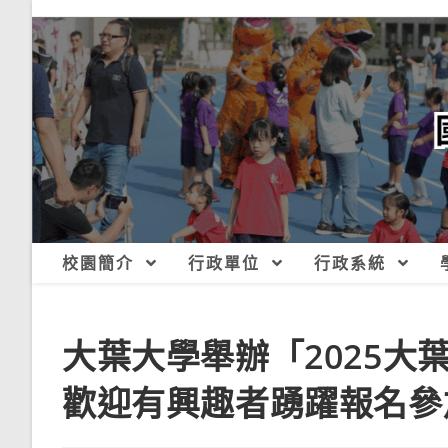
跳
轉
至
主
要
內
容
校園簡介
行政單位
行政系統
大葉大學舉辦「2025大
歡迎有興趣者踴躍報名參