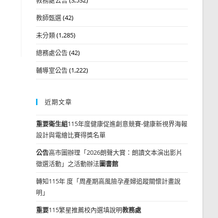
教師甄選
(42)
未分類
(1,285)
總務處公告
(42)
輔導室公告
(1,222)
近期文章
重要
衛生組
115年度健康促進創意競賽-健康新視界海報
設計與電繪比賽得獎名單
公告
高市圖辦理「2026朗聲大賞：朗讀文本演出影片
徵選活動」之活動辦法
圖書館
轉知115年 度「周產期高風險孕產婦追蹤關懷計畫說
明」
重要
115繁星推薦校內選填說明
教務處