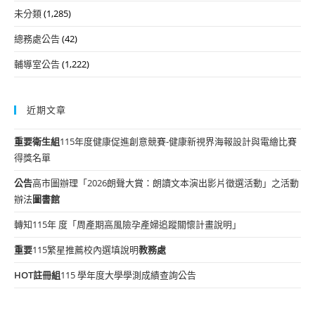
未分類
(1,285)
總務處公告
(42)
輔導室公告
(1,222)
近期文章
重要
衛生組
115年度健康促進創意競賽-健康新視界海報設計與電繪比賽
得獎名單
公告
高市圖辦理「2026朗聲大賞：朗讀文本演出影片徵選活動」之活動
辦法
圖書館
轉知115年 度「周產期高風險孕產婦追蹤關懷計畫說明」
重要
115繁星推薦校內選填說明
教務處
HOT
註冊組
115 學年度大學學測成績查詢公告