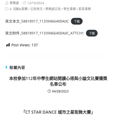
Post
Post
學務處
12/10/2024
author:
published:
Post
4. 活動&競賽
/
公告來文
/
學務處公告
/
學生事務
/
家長事務
category:
來文本文_58818917_11339466400A0C
下載
來文附件_58818917_11339466400A0C_ATTCH1
下載
Post Views:
137
相關內容
本校參加112年中學生網站閱讀心得與小論文比賽獲獎
名單公布
04/28/2023
「CT STAR DANCE 城市之星街舞大賽」