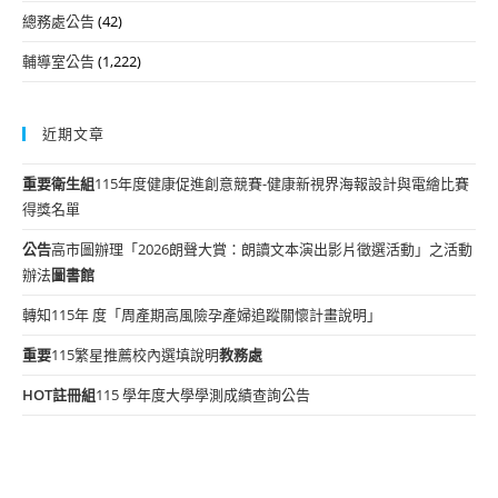
總務處公告
(42)
輔導室公告
(1,222)
近期文章
重要
衛生組
115年度健康促進創意競賽-健康新視界海報設計與電繪比賽
得獎名單
公告
高市圖辦理「2026朗聲大賞：朗讀文本演出影片徵選活動」之活動
辦法
圖書館
轉知115年 度「周產期高風險孕產婦追蹤關懷計畫說明」
重要
115繁星推薦校內選填說明
教務處
HOT
註冊組
115 學年度大學學測成績查詢公告