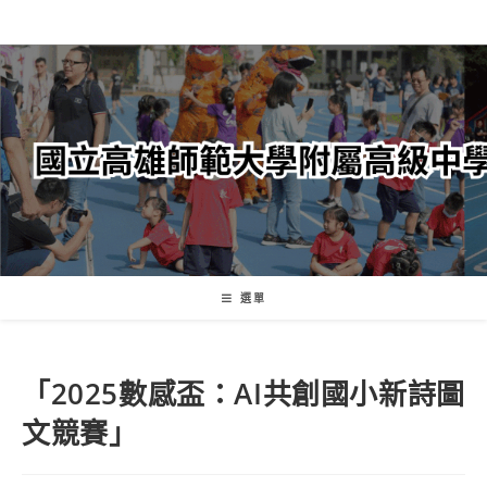
跳
轉
至
主
要
內
容
選單
「2025數感盃：AI共創國小新詩圖
文競賽」