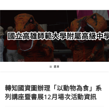
跳
轉
至
主
要
內
容
選單
轉知國資圖辦理「以動物為食」系
列講座暨書展12月場次活動資訊