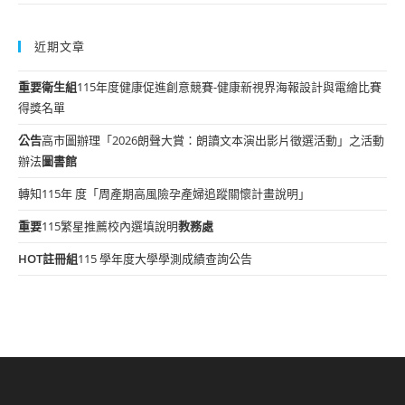
近期文章
重要
衛生組
115年度健康促進創意競賽-健康新視界海報設計與電繪比賽
得獎名單
公告
高市圖辦理「2026朗聲大賞：朗讀文本演出影片徵選活動」之活動
辦法
圖書館
轉知115年 度「周產期高風險孕產婦追蹤關懷計畫說明」
重要
115繁星推薦校內選填說明
教務處
HOT
註冊組
115 學年度大學學測成績查詢公告