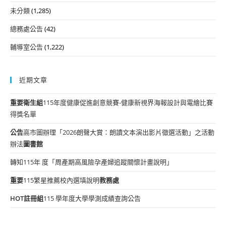
未分類
(1,285)
總務處公告
(42)
輔導室公告
(1,222)
近期文章
重要
衛生組
115年度健康促進創意競賽-健康新視界海報設計與電繪比賽
得獎名單
公告
高市圖辦理「2026朗聲大賞：朗讀文本演出影片徵選活動」之活動
辦法
圖書館
轉知115年 度「周產期高風險孕產婦追蹤關懷計畫說明」
重要
115繁星推薦校內選填說明
教務處
HOT
註冊組
115 學年度大學學測成績查詢公告