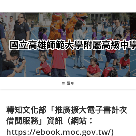
跳
轉
至
主
要
內
容
選單
轉知文化部「推廣擴大電子書計次
借閱服務」資訊（網站：
https://ebook.moc.gov.tw/)