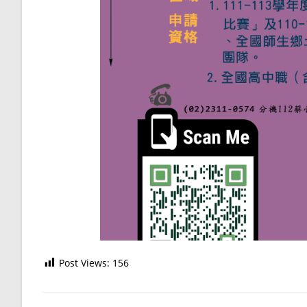
Post Views:
156