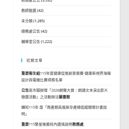
教師甄選
(42)
未分類
(1,285)
總務處公告
(42)
輔導室公告
(1,222)
近期文章
重要
衛生組
115年度健康促進創意競賽-健康新視界海報
設計與電繪比賽得獎名單
公告
高市圖辦理「2026朗聲大賞：朗讀文本演出影片
徵選活動」之活動辦法
圖書館
轉知115年 度「周產期高風險孕產婦追蹤關懷計畫說
明」
重要
115繁星推薦校內選填說明
教務處