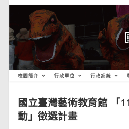
跳
轉
至
主
要
內
容
校園簡介
行政單位
行政系統
國立臺灣藝術教育館 「1
動」徵選計畫