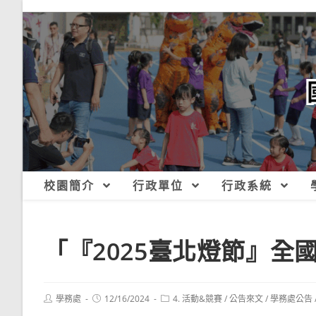
跳
轉
至
主
要
內
容
校園簡介
行政單位
行政系統
「『2025臺北燈節』全
Post
Post
Post
學務處
12/16/2024
4. 活動&競賽
/
公告來文
/
學務處公告
author:
published:
category: