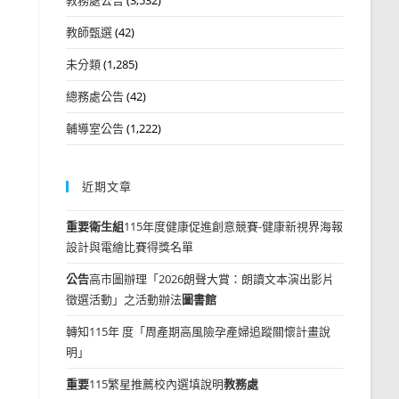
教師甄選
(42)
未分類
(1,285)
總務處公告
(42)
輔導室公告
(1,222)
近期文章
重要
衛生組
115年度健康促進創意競賽-健康新視界海報
設計與電繪比賽得獎名單
公告
高市圖辦理「2026朗聲大賞：朗讀文本演出影片
徵選活動」之活動辦法
圖書館
轉知115年 度「周產期高風險孕產婦追蹤關懷計畫說
明」
重要
115繁星推薦校內選填說明
教務處