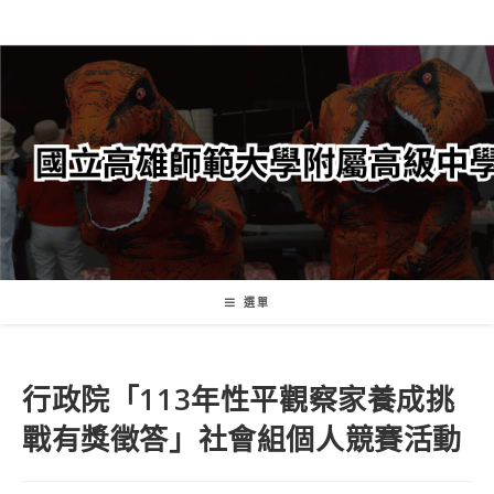
跳
轉
至
主
要
內
容
選單
行政院「113年性平觀察家養成挑
戰有獎徵答」社會組個人競賽活動