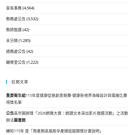
家長事務
(4,564)
教務處公告
(3,532)
教師甄選
(42)
未分類
(1,285)
總務處公告
(42)
輔導室公告
(1,222)
近期文章
重要
衛生組
115年度健康促進創意競賽-健康新視界海報設計與電繪比賽
得獎名單
公告
高市圖辦理「2026朗聲大賞：朗讀文本演出影片徵選活動」之活動
辦法
圖書館
轉知115年 度「周產期高風險孕產婦追蹤關懷計畫說明」