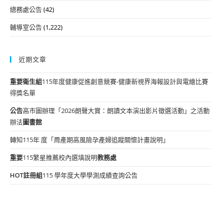
總務處公告
(42)
輔導室公告
(1,222)
近期文章
重要
衛生組
115年度健康促進創意競賽-健康新視界海報設計與電繪比賽
得獎名單
公告
高市圖辦理「2026朗聲大賞：朗讀文本演出影片徵選活動」之活動
辦法
圖書館
轉知115年 度「周產期高風險孕產婦追蹤關懷計畫說明」
重要
115繁星推薦校內選填說明
教務處
HOT
註冊組
115 學年度大學學測成績查詢公告