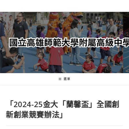
跳
轉
至
主
要
內
容
選單
「2024-25金大「蘭馨盃」全國創
新創業競賽辦法」