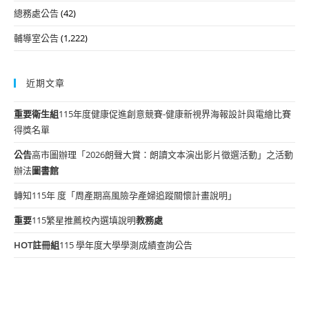
總務處公告
(42)
輔導室公告
(1,222)
近期文章
重要
衛生組
115年度健康促進創意競賽-健康新視界海報設計與電繪比賽
得獎名單
公告
高市圖辦理「2026朗聲大賞：朗讀文本演出影片徵選活動」之活動
辦法
圖書館
轉知115年 度「周產期高風險孕產婦追蹤關懷計畫說明」
重要
115繁星推薦校內選填說明
教務處
HOT
註冊組
115 學年度大學學測成績查詢公告