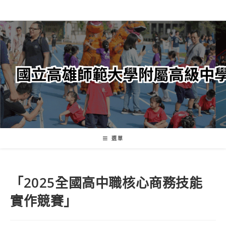
跳
轉
至
主
要
內
容
選單
「2025全國高中職核心商務技能
實作競賽」