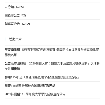
未分類
(1,285)
總務處公告
(42)
輔導室公告
(1,222)
近期文章
重要
衛生組
115年度健康促進創意競賽-健康新視界海報設計與電繪比賽
得獎名單
公告
高市圖辦理「2026朗聲大賞：朗讀文本演出影片徵選活動」之活動
辦法
圖書館
轉知115年 度「周產期高風險孕產婦追蹤關懷計畫說明」
重要
115繁星推薦校內選填說明
教務處
HOT
註冊組
115 學年度大學學測成績查詢公告