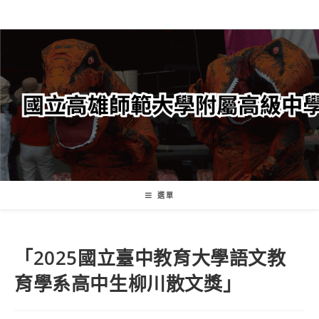
跳
轉
至
主
要
內
容
選單
「2025國立臺中教育大學語文教
育學系高中生柳川散文獎」