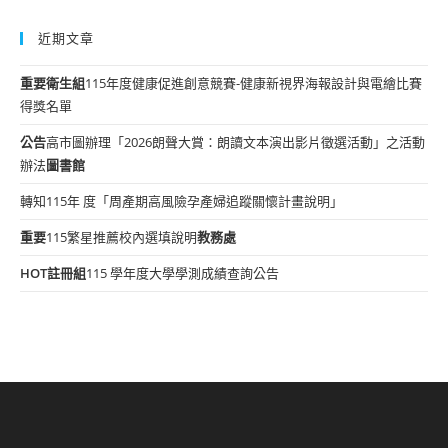
近期文章
重要
衛生組
115年度健康促進創意競賽-健康新視界海報設計與電繪比賽
得獎名單
公告
高市圖辦理「2026朗聲大賞：朗讀文本演出影片徵選活動」之活動
辦法
圖書館
轉知115年 度「周產期高風險孕產婦追蹤關懷計畫說明」
重要
115繁星推薦校內選填說明
教務處
HOT
註冊組
115 學年度大學學測成績查詢公告