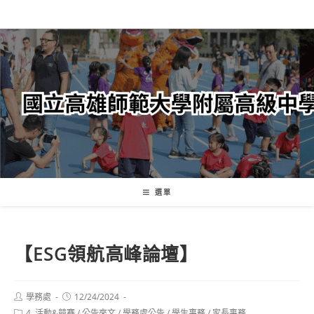
跳
轉
至
主
要
內
容
選單
【ESG領航高峰論壇】
Post
Post
學務處
12/24/2024
author:
published:
Post
4. 活動&競賽
/
公告來文
/
學務處公告
/
學生事務
/
家長事務