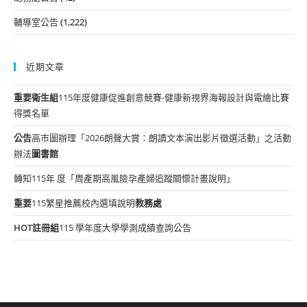
輔導室公告
(1,222)
近期文章
重要
衛生組
115年度健康促進創意競賽-健康新視界海報設計與電繪比賽
得獎名單
公告
高市圖辦理「2026朗聲大賞：朗讀文本演出影片徵選活動」之活動
辦法
圖書館
轉知115年 度「周產期高風險孕產婦追蹤關懷計畫說明」
重要
115繁星推薦校內選填說明
教務處
HOT
註冊組
115 學年度大學學測成績查詢公告