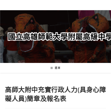
跳
轉
至
主
要
內
容
選單
高師大附中充實行政人力(具身心障
礙人員)簡章及報名表