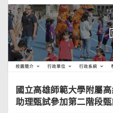
跳
轉
至
主
要
內
容
校園簡介
行政單位
行政系統
國立高雄師範大學附屬高
助理甄試參加第二階段甄