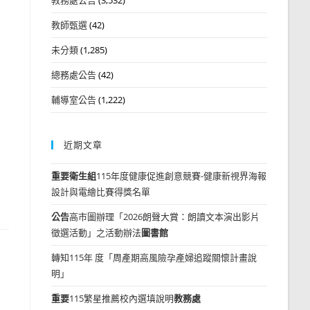
教師甄選
(42)
未分類
(1,285)
總務處公告
(42)
輔導室公告
(1,222)
近期文章
重要
衛生組
115年度健康促進創意競賽-健康新視界海報
設計與電繪比賽得獎名單
公告
高市圖辦理「2026朗聲大賞：朗讀文本演出影片
徵選活動」之活動辦法
圖書館
轉知115年 度「周產期高風險孕產婦追蹤關懷計畫說
明」
重要
115繁星推薦校內選填說明
教務處