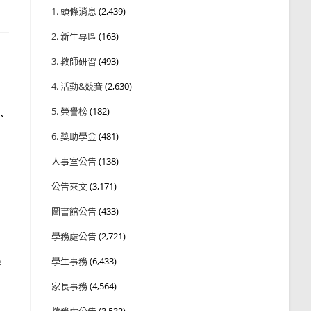
1. 頭條消息
(2,439)
2. 新生專區
(163)
3. 教師研習
(493)
4. 活動&競賽
(2,630)
5. 榮譽榜
(182)
、
6. 獎助學金
(481)
人事室公告
(138)
公告來文
(3,171)
圖書館公告
(433)
學務處公告
(2,721)
學
學生事務
(6,433)
家長事務
(4,564)
教務處公告
(3,532)