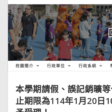
跳
轉
至
主
要
內
容
校園簡介
行政單位
行政系統
本學期請假、誤記銷曠等
止期限為114年1月20日