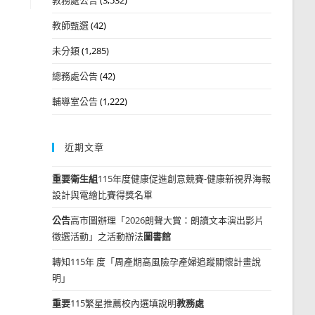
教師甄選
(42)
未分類
(1,285)
總務處公告
(42)
輔導室公告
(1,222)
近期文章
重要
衛生組
115年度健康促進創意競賽-健康新視界海報
設計與電繪比賽得獎名單
公告
高市圖辦理「2026朗聲大賞：朗讀文本演出影片
徵選活動」之活動辦法
圖書館
轉知115年 度「周產期高風險孕產婦追蹤關懷計畫說
明」
重要
115繁星推薦校內選填說明
教務處