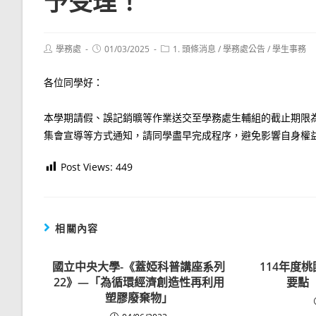
予受理！
Post
Post
Post
學務處
01/03/2025
1. 頭條消息
/
學務處公告
/
學生事務
author:
published:
category:
各位同學好：
本學期請假、誤記銷曠等作業送交至學務處生輔組的截止期限為11
集會宣導等方式通知，請同學盡早完成程序，避免影響自身權
Post Views:
449
相關內容
國立中央大學-《蓋婭科普講座系列
114年度
22》—「為循環經濟創造性再利用
要點
塑膠廢棄物」