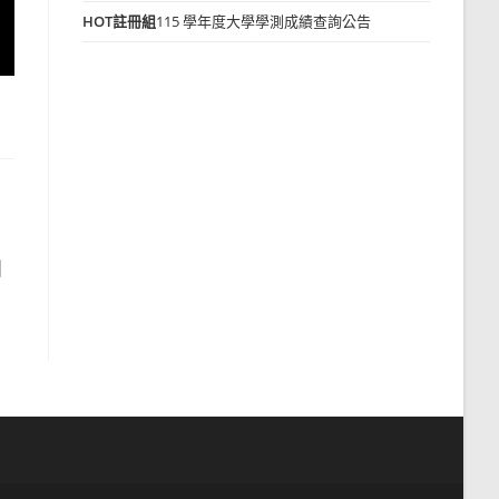
HOT
註冊組
115 學年度大學學測成績查詢公告
國