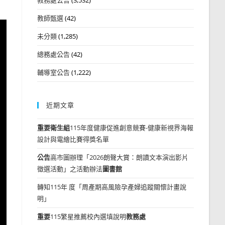
教師甄選
(42)
未分類
(1,285)
總務處公告
(42)
輔導室公告
(1,222)
近期文章
重要
衛生組
115年度健康促進創意競賽-健康新視界海報
設計與電繪比賽得獎名單
公告
高市圖辦理「2026朗聲大賞：朗讀文本演出影片
徵選活動」之活動辦法
圖書館
轉知115年 度「周產期高風險孕產婦追蹤關懷計畫說
明」
重要
115繁星推薦校內選填說明
教務處