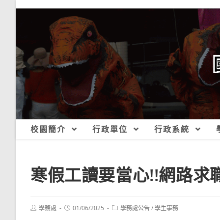
跳
轉
至
主
要
內
容
校園簡介
行政單位
行政系統
寒假工讀要當心!!網路求
Post
Post
Post
學務處
01/06/2025
學務處公告
/
學生事務
author:
published:
category: