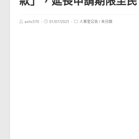
款」，延長申請期限至民 國
Post
Post
Post
ashs570
01/07/2025
人事室公告
/
未分類
author:
published:
category: