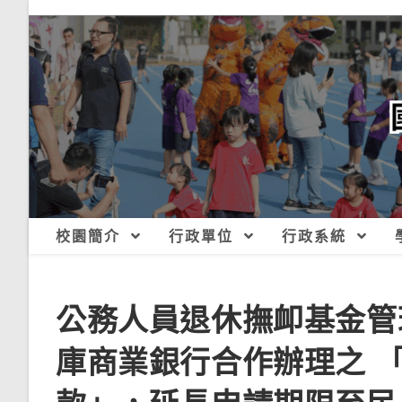
跳
轉
至
主
要
內
容
校園簡介
行政單位
行政系統
公務人員退休撫卹基金管
庫商業銀行合作辦理之 