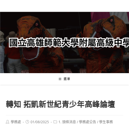
跳
轉
至
主
要
內
容
選單
轉知 拓凱新世紀青少年高峰論壇
Post
Post
Post
學務處
01/08/2025
1. 頭條消息
/
學務處公告
/
學生事務
author:
published:
category: