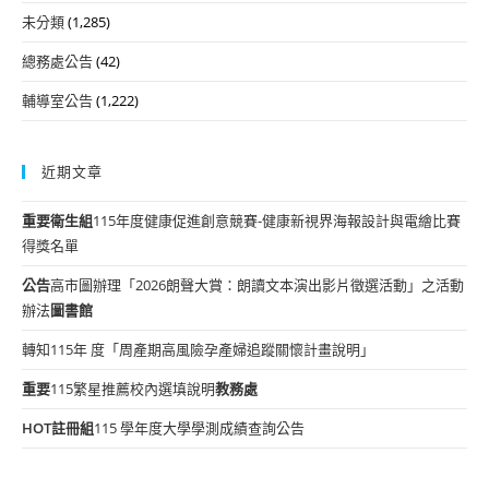
未分類
(1,285)
總務處公告
(42)
輔導室公告
(1,222)
近期文章
重要
衛生組
115年度健康促進創意競賽-健康新視界海報設計與電繪比賽
得獎名單
公告
高市圖辦理「2026朗聲大賞：朗讀文本演出影片徵選活動」之活動
辦法
圖書館
轉知115年 度「周產期高風險孕產婦追蹤關懷計畫說明」
重要
115繁星推薦校內選填說明
教務處
HOT
註冊組
115 學年度大學學測成績查詢公告