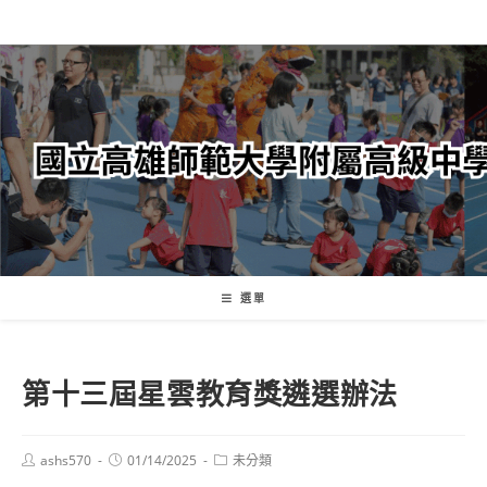
跳
轉
至
主
要
內
容
選單
第十三屆星雲教育獎遴選辦法
Post
Post
Post
ashs570
01/14/2025
未分類
author:
published:
category: