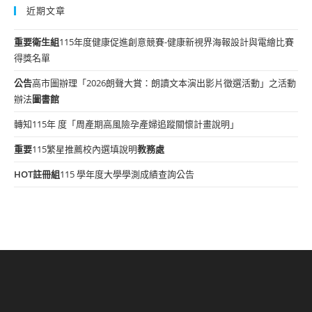
近期文章
重要
衛生組
115年度健康促進創意競賽-健康新視界海報設計與電繪比賽
得獎名單
公告
高市圖辦理「2026朗聲大賞：朗讀文本演出影片徵選活動」之活動
辦法
圖書館
轉知115年 度「周產期高風險孕產婦追蹤關懷計畫說明」
重要
115繁星推薦校內選填說明
教務處
HOT
註冊組
115 學年度大學學測成績查詢公告