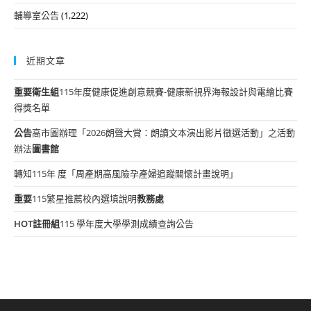
輔導室公告
(1,222)
近期文章
重要
衛生組
115年度健康促進創意競賽-健康新視界海報設計與電繪比賽
得獎名單
公告
高市圖辦理「2026朗聲大賞：朗讀文本演出影片徵選活動」之活動
辦法
圖書館
轉知115年 度「周產期高風險孕產婦追蹤關懷計畫說明」
重要
115繁星推薦校內選填說明
教務處
HOT
註冊組
115 學年度大學學測成績查詢公告