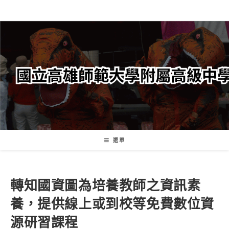
跳
轉
至
主
要
內
容
選單
轉知國資圖為培養教師之資訊素
養，提供線上或到校等免費數位資
源研習課程