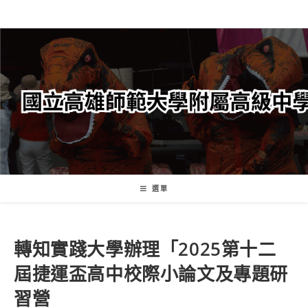
跳
轉
至
主
要
內
容
選單
轉知實踐大學辦理「2025第十二
屆捷運盃高中校際小論文及專題研
習營