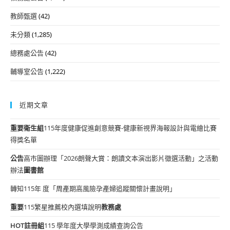
教師甄選
(42)
未分類
(1,285)
總務處公告
(42)
輔導室公告
(1,222)
近期文章
重要
衛生組
115年度健康促進創意競賽-健康新視界海報設計與電繪比賽
得獎名單
公告
高市圖辦理「2026朗聲大賞：朗讀文本演出影片徵選活動」之活動
辦法
圖書館
轉知115年 度「周產期高風險孕產婦追蹤關懷計畫說明」
重要
115繁星推薦校內選填說明
教務處
HOT
註冊組
115 學年度大學學測成績查詢公告