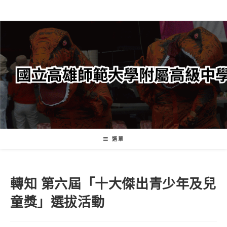
跳
轉
至
主
要
內
容
選單
轉知 第六屆「十大傑出青少年及兒
童獎」選拔活動