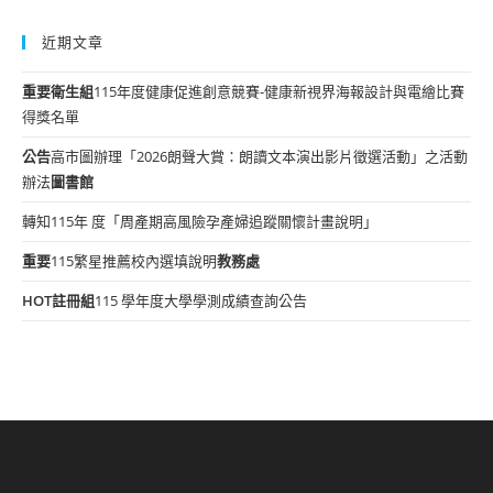
近期文章
重要
衛生組
115年度健康促進創意競賽-健康新視界海報設計與電繪比賽
得獎名單
公告
高市圖辦理「2026朗聲大賞：朗讀文本演出影片徵選活動」之活動
辦法
圖書館
轉知115年 度「周產期高風險孕產婦追蹤關懷計畫說明」
重要
115繁星推薦校內選填說明
教務處
HOT
註冊組
115 學年度大學學測成績查詢公告