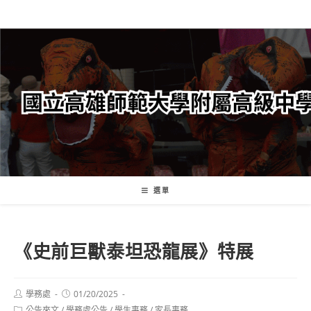
跳
轉
至
主
要
內
容
選單
《史前巨獸泰坦恐龍展》特展
Post
Post
學務處
01/20/2025
author:
published:
Post
公告來文
/
學務處公告
/
學生事務
/
家長事務