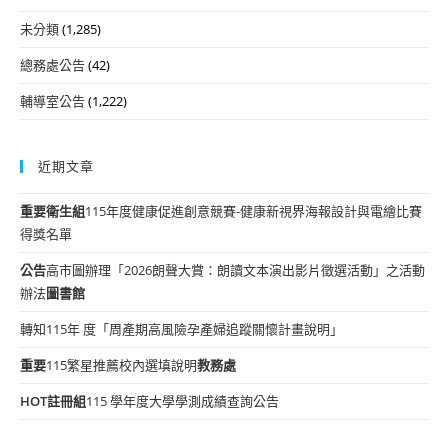
未分類
(1,285)
總務處公告
(42)
輔導室公告
(1,222)
近期文章
重要
衛生組
115年度健康促進創意競賽-健康新視界海報設計與電繪比賽
得獎名單
公告
高市圖辦理「2026朗聲大賞：朗讀文本演出影片徵選活動」之活動
辦法
圖書館
轉知115年 度「周產期高風險孕產婦追蹤關懷計畫說明」
重要
115繁星推薦校內選填說明
教務處
HOT
註冊組
115 學年度大學學測成績查詢公告