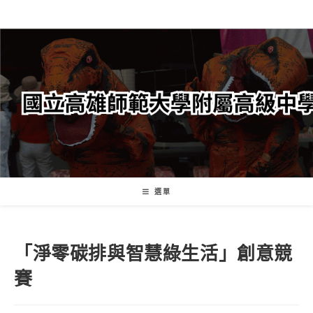
跳
轉
至
主
要
內
容
選單
「淨零碳排與智慧綠生活」創意競
賽