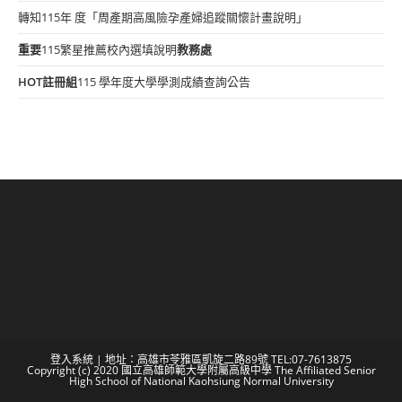
轉知115年 度「周產期高風險孕產婦追蹤關懷計畫說明」
重要
115繁星推薦校內選填說明
教務處
HOT
註冊組
115 學年度大學學測成績查詢公告
登入系統
| 地址：高雄市苓雅區凱旋二路89號 TEL:07-7613875
Copyright (c) 2020 國立高雄師範大學附屬高級中學 The Affiliated Senior
High School of National Kaohsiung Normal University