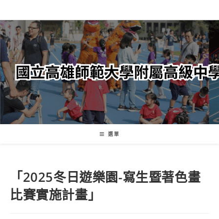
跳
轉
至
主
要
內
容
選單
「2025冬日遊樂園-寫生暨著色畫
比賽實施計畫」