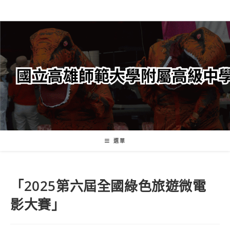
跳
轉
至
主
要
內
容
選單
「2025第六屆全國綠色旅遊微電
影大賽」