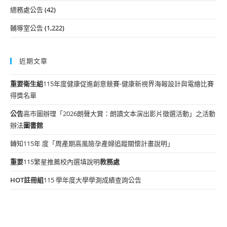
總務處公告
(42)
輔導室公告
(1,222)
近期文章
重要
衛生組
115年度健康促進創意競賽-健康新視界海報設計與電繪比賽
得獎名單
公告
高市圖辦理「2026朗聲大賞：朗讀文本演出影片徵選活動」之活動
辦法
圖書館
轉知115年 度「周產期高風險孕產婦追蹤關懷計畫說明」
重要
115繁星推薦校內選填說明
教務處
HOT
註冊組
115 學年度大學學測成績查詢公告