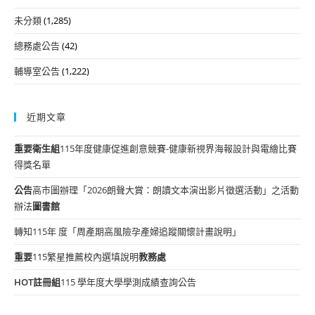
未分類
(1,285)
總務處公告
(42)
輔導室公告
(1,222)
近期文章
重要
衛生組
115年度健康促進創意競賽-健康新視界海報設計與電繪比賽
得獎名單
公告
高市圖辦理「2026朗聲大賞：朗讀文本演出影片徵選活動」之活動
辦法
圖書館
轉知115年 度「周產期高風險孕產婦追蹤關懷計畫說明」
重要
115繁星推薦校內選填說明
教務處
HOT
註冊組
115 學年度大學學測成績查詢公告