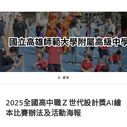
跳
轉
至
主
要
內
容
選單
2025全國高中職Ｚ世代設計獎AI繪
本比賽辦法及活動海報