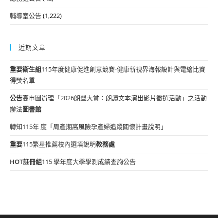
輔導室公告
(1,222)
近期文章
重要
衛生組
115年度健康促進創意競賽-健康新視界海報設計與電繪比賽
得獎名單
公告
高市圖辦理「2026朗聲大賞：朗讀文本演出影片徵選活動」之活動
辦法
圖書館
轉知115年 度「周產期高風險孕產婦追蹤關懷計畫說明」
重要
115繁星推薦校內選填說明
教務處
HOT
註冊組
115 學年度大學學測成績查詢公告