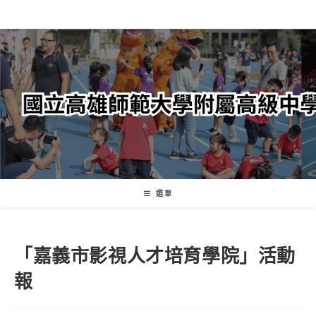
跳
轉
至
主
要
內
容
選單
「嘉義市影視人才培育學院」活動
報