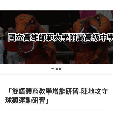
跳
轉
至
主
要
內
容
選單
「雙語體育教學增能研習-陣地攻守
球類運動研習」