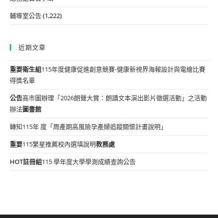
輔導室公告
(1,222)
近期文章
重要
衛生組
115年度健康促進創意競賽-健康新視界海報設計與電繪比賽
得獎名單
公告
高市圖辦理「2026朗聲大賞：朗讀文本演出影片徵選活動」之活動
辦法
圖書館
轉知115年 度「周產期高風險孕產婦追蹤關懷計畫說明」
重要
115繁星推薦校內選填說明
教務處
HOT
註冊組
115 學年度大學學測成績查詢公告