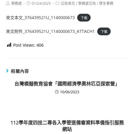
Post
Post
Post
學務處
01/24/2025
公告來文
/
學務處公告
/
學生事務
author:
published:
category:
來文本文_376439521U_1140000673
下載
來文附件_376439521U_1140000673_ATTACH1
下載
Post Views:
406
相關內容
台灣模擬教育協會「國際經濟學奧林匹亞探索營」
10/06/2023
112學年度四技二專各入學管道備審資料準備指引服務
網站