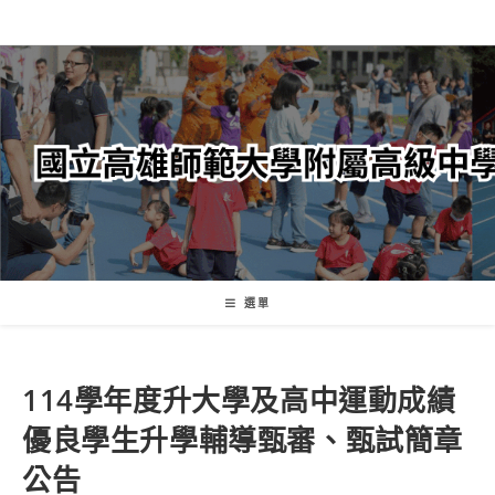
跳
轉
至
主
要
內
容
選單
114學年度升大學及高中運動成績
優良學生升學輔導甄審、甄試簡章
公告