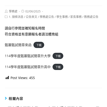
Post
Post
學務處
02/06/2025
author:
published:
Post
1. 頭條消息
/
公告來文
/
學務處公告
/
學生事務
/
家長事務
/
教務處公告
category:
請自行參閱並確知報名時間
符合資格並有意願報名者請洽體育組
甄審甄試簡章來函
下載
114學年度甄審甄試簡章升大學
下載
114學年度甄審甄試簡章升高中
下載
Post Views:
455
相關內容