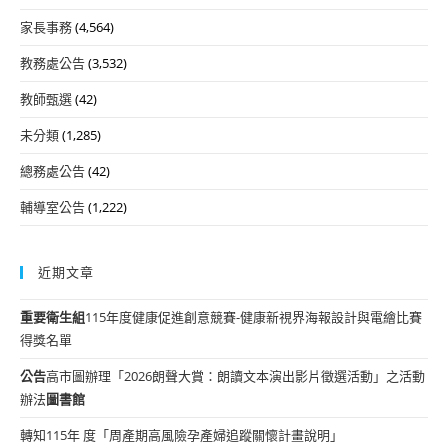
家長事務
(4,564)
教務處公告
(3,532)
教師甄選
(42)
未分類
(1,285)
總務處公告
(42)
輔導室公告
(1,222)
近期文章
重要
衛生組
115年度健康促進創意競賽-健康新視界海報設計與電繪比賽
得獎名單
公告
高市圖辦理「2026朗聲大賞：朗讀文本演出影片徵選活動」之活動
辦法
圖書館
轉知115年 度「周產期高風險孕產婦追蹤關懷計畫說明」