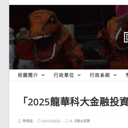
跳
轉
至
主
要
內
容
校園簡介
行政單位
行政系統
「2025龍華科大金融投
Post
Post
Post
學務處
02/12/2025
4. 活動&競賽
author:
published:
category: