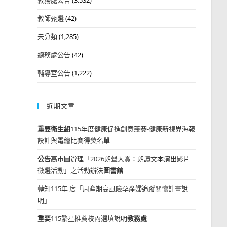
教師甄選
(42)
未分類
(1,285)
總務處公告
(42)
輔導室公告
(1,222)
近期文章
重要
衛生組
115年度健康促進創意競賽-健康新視界海報
設計與電繪比賽得獎名單
公告
高市圖辦理「2026朗聲大賞：朗讀文本演出影片
徵選活動」之活動辦法
圖書館
轉知115年 度「周產期高風險孕產婦追蹤關懷計畫說
明」
重要
115繁星推薦校內選填說明
教務處