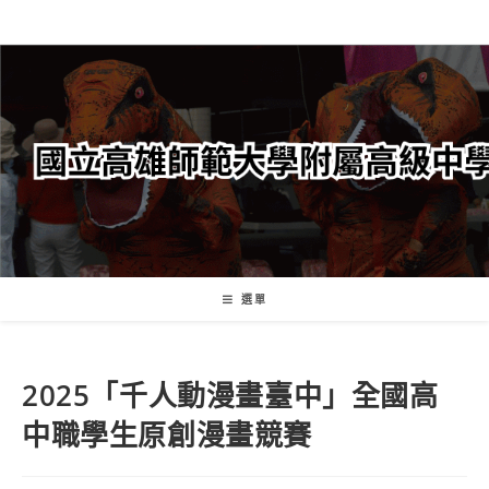
跳
轉
至
主
要
內
容
選單
2025「千人動漫畫臺中」全國高
中職學生原創漫畫競賽