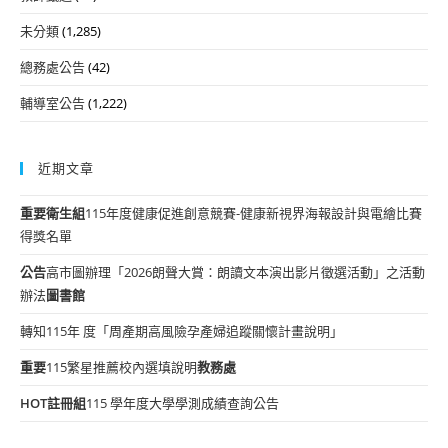
未分類
(1,285)
總務處公告
(42)
輔導室公告
(1,222)
近期文章
重要
衛生組
115年度健康促進創意競賽-健康新視界海報設計與電繪比賽
得獎名單
公告
高市圖辦理「2026朗聲大賞：朗讀文本演出影片徵選活動」之活動
辦法
圖書館
轉知115年 度「周產期高風險孕產婦追蹤關懷計畫說明」
重要
115繁星推薦校內選填說明
教務處
HOT
註冊組
115 學年度大學學測成績查詢公告