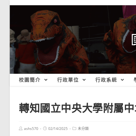
跳
轉
至
主
要
內
容
校園簡介
行政單位
行政系統
轉知國立中央大學附屬中
Post
Post
Post
ashs570
02/14/2025
未分類
author:
published:
category: