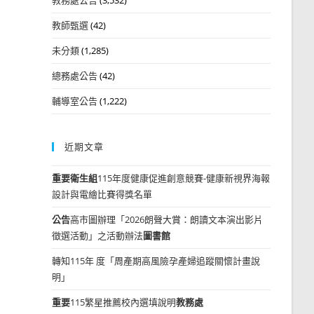
教師甄選
(42)
未分類
(1,285)
總務處公告
(42)
輔導室公告
(1,222)
近期文章
重要
衛生組
115年度健康促進創意競賽-健康新視界海報
設計與電繪比賽得獎名單
公告
高市圖辦理「2026朗聲大賞：朗讀文本演出影片
徵選活動」之活動辦法
圖書館
轉知115年 度「周產期高風險孕產婦追蹤關懷計畫說
明」
重要
115繁星推薦校內選填說明
教務處