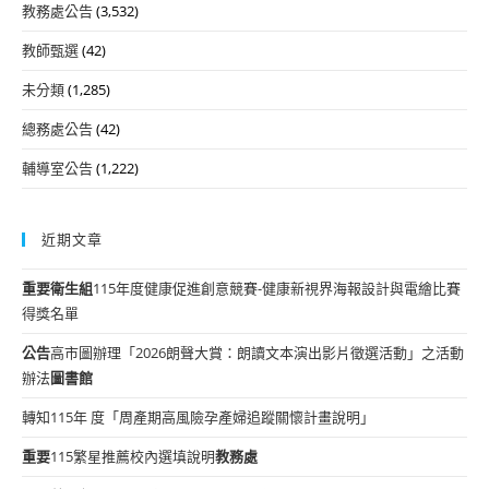
教務處公告
(3,532)
教師甄選
(42)
未分類
(1,285)
總務處公告
(42)
輔導室公告
(1,222)
近期文章
重要
衛生組
115年度健康促進創意競賽-健康新視界海報設計與電繪比賽
得獎名單
公告
高市圖辦理「2026朗聲大賞：朗讀文本演出影片徵選活動」之活動
辦法
圖書館
轉知115年 度「周產期高風險孕產婦追蹤關懷計畫說明」
重要
115繁星推薦校內選填說明
教務處