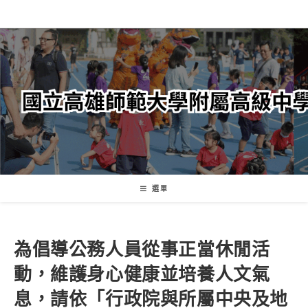
跳
轉
至
主
要
內
容
選單
為倡導公務人員從事正當休閒活
動，維護身心健康並培養人文氣
息，請依「行政院與所屬中央及地