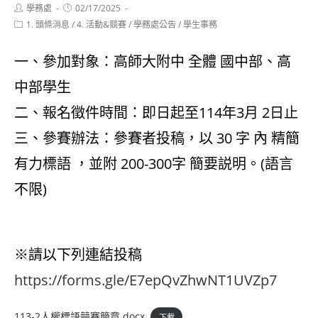
Post
Post
學務處
02/17/2025
author:
published:
Post
1. 頭條消息
/
4. 活動&競賽
/
學務處公告
/
學生事務
category:
一、參加對象：高師大附中 全體 國中部、高
中部學生
二、報名徵件時間：即日起至114年3月 2日止
三、參賽辦法：參賽者投稿，以 30 字 內 精簡
有力標語 ，並附 200-300字 簡要説明。(語言
不限)
※請以下列連結投稿
https://forms.gle/E7epQvZhwNT1UVZp7
113-2人權標語競賽簡章.docx
下載