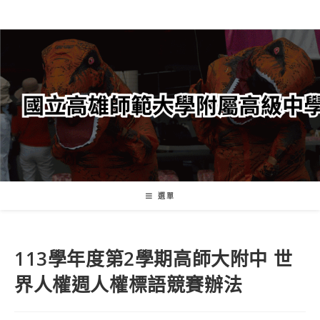
跳
轉
至
主
要
內
容
選單
113學年度第2學期高師大附中 世
界人權週人權標語競賽辦法