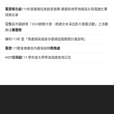
重要
衛生組
115年度健康促進創意競賽-健康新視界海報設計與電繪比賽
得獎名單
公告
高市圖辦理「2026朗聲大賞：朗讀文本演出影片徵選活動」之活動
辦法
圖書館
轉知115年 度「周產期高風險孕產婦追蹤關懷計畫說明」
重要
115繁星推薦校內選填說明
教務處
HOT
註冊組
115 學年度大學學測成績查詢公告