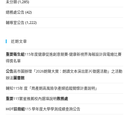
未分類
(1,285)
總務處公告
(42)
輔導室公告
(1,222)
近期文章
重要
衛生組
115年度健康促進創意競賽-健康新視界海報設計與電繪比賽
得獎名單
公告
高市圖辦理「2026朗聲大賞：朗讀文本演出影片徵選活動」之活動
辦法
圖書館
轉知115年 度「周產期高風險孕產婦追蹤關懷計畫說明」
重要
115繁星推薦校內選填說明
教務處
HOT
註冊組
115 學年度大學學測成績查詢公告