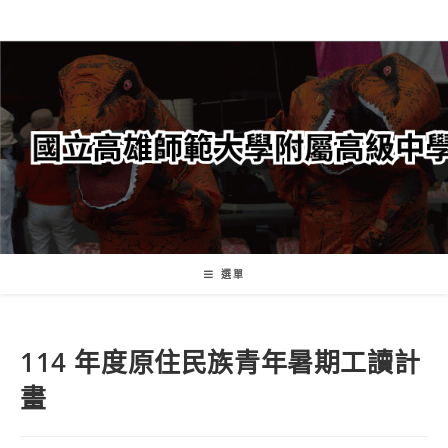
跳
轉
至
主
要
內
容
選單
114 年度原住民族青年暑期工讀計
畫