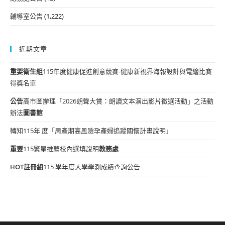
輔導室公告
(1,222)
近期文章
重要
衛生組
115年度健康促進創意競賽-健康新視界海報設計與電繪比賽
得獎名單
公告
高市圖辦理「2026朗聲大賞：朗讀文本演出影片徵選活動」之活動
辦法
圖書館
轉知115年 度「周產期高風險孕產婦追蹤關懷計畫說明」
重要
115繁星推薦校內選填說明
教務處
HOT
註冊組
115 學年度大學學測成績查詢公告