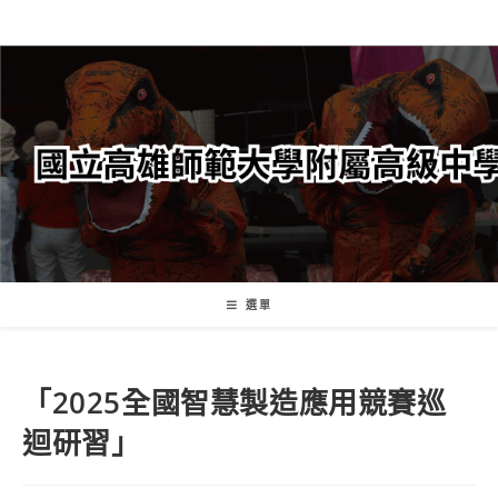
跳
轉
至
主
要
內
容
選單
「2025全國智慧製造應用競賽巡
迴研習」