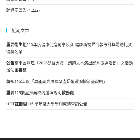
輔導室公告
(1,222)
近期文章
重要
衛生組
115年度健康促進創意競賽-健康新視界海報設計與電繪比賽
得獎名單
公告
高市圖辦理「2026朗聲大賞：朗讀文本演出影片徵選活動」之活動
辦法
圖書館
轉知115年 度「周產期高風險孕產婦追蹤關懷計畫說明」
重要
115繁星推薦校內選填說明
教務處
HOT
註冊組
115 學年度大學學測成績查詢公告