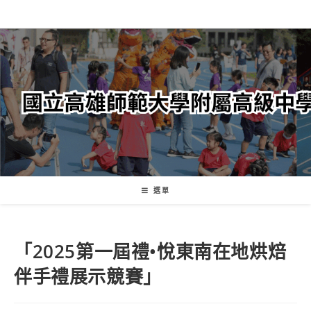
跳
轉
至
主
要
內
容
選單
「2025第一屆禮•悅東南在地烘焙
伴手禮展示競賽」