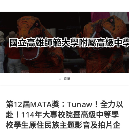
跳
轉
至
主
要
內
容
選單
第12屆MATA獎：Tunaw！全力以
赴！114年大專校院暨高級中等學
校學生原住民族主題影音及拍片企