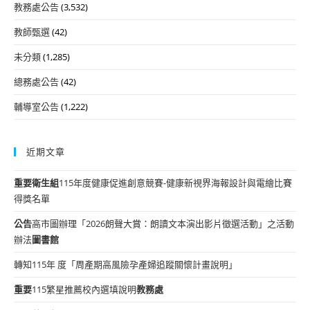
教務處公告
(3,532)
教師甄選
(42)
未分類
(1,285)
總務處公告
(42)
輔導室公告
(1,222)
近期文章
重要
衛生組
115年度健康促進創意競賽-健康新視界海報設計與電繪比賽
得獎名單
公告
高市圖辦理「2026朗聲大賞：朗讀文本演出影片徵選活動」之活動
辦法
圖書館
轉知115年 度「周產期高風險孕產婦追蹤關懷計畫說明」
重要
115繁星推薦校內選填說明
教務處