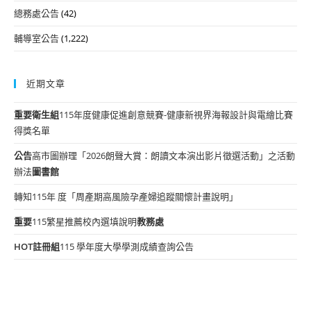
總務處公告
(42)
輔導室公告
(1,222)
近期文章
重要
衛生組
115年度健康促進創意競賽-健康新視界海報設計與電繪比賽
得獎名單
公告
高市圖辦理「2026朗聲大賞：朗讀文本演出影片徵選活動」之活動
辦法
圖書館
轉知115年 度「周產期高風險孕產婦追蹤關懷計畫說明」
重要
115繁星推薦校內選填說明
教務處
HOT
註冊組
115 學年度大學學測成績查詢公告