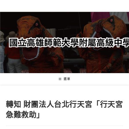
跳
轉
至
主
要
內
容
選單
轉知 財團法人台北行天宮「行天宮
急難救助」